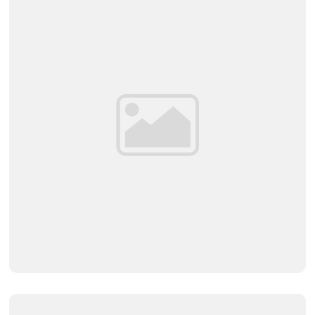
Hello world!
Welcome to WordPress. This is your first post.
Edit or delete it, then start writing!
Read More