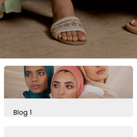
Blog 1
Lorem ipsum dolor sit amet, consectetur
adipiscing elit, sed do eiusmod tempor